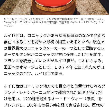
ルイ・レッドでしつらえられたテーブルや壁面が印象的な「ザ・ルイ13世ルーム」。
ANAインターコンチネンタルホテル東京3階に位置するメインバー「ダビンチ」にオ
ープン。
ルイ13世は、コニャックがあらゆる蒸留酒のなかで特別な
存在であることを認めた最初の国王であるという。現在で
は世界最大のコニャックメーカーの一つとして君臨するレ
ミーマルタン家がコニャック地方に移住した17世紀前半、
フランスを統治していたのがルイ13世だ。これにちなみ、
国王へのオマージュとして、１８７４年に生まれたのがコ
ニャックの至宝、ルイ13世である。
ルイ13世はコニャック地方でも最高峰と位置付けられるグ
ランド・シャンパーニュ地区で栽培された葡ぶ ど萄うだ
けを用い、1200種を超えるオー・ド・ヴィー（原酒）を
ブレンドし、100年もの長い時を経て完成される。歴代の