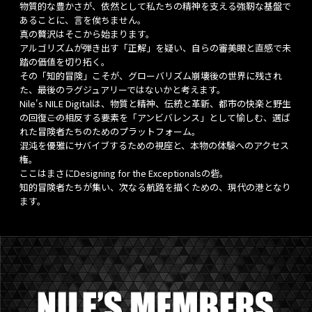
物質的な豊かさが、依然として私たちの精神を支える強靭な基盤で
あることに、言を俟ちません。
真の贅沢はそこから始まります。
アルゴリズムが弾き出す「正解」を疑い、自らの審美眼と直感で未
踏の価値を切り拓く。
その「知的冒険」こそが、グローバリズム崩壊後の世界に残され
た、最後のラグジュアリーではないかと考えます。
Nile's NILE Digitalは、物質と精神、伝統と革新、都市の快楽と野生
の回復――この相反する要素を「アンビバレンス」として愉しむ、選ば
れた冒険者たちのためのプラットフォーム。
混沌を優雅にサバイブするための視座と、本物の体験へのアクセス
権。
ここはまさにDesigning for the Exceptionalsの砦。
知的冒険者たちが集い、次なる航路を描くための、現代の港となり
ます。