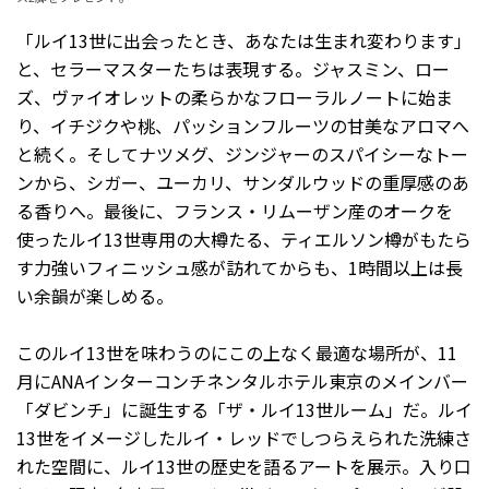
「ルイ13世に出会ったとき、あなたは生まれ変わります」
と、セラーマスターたちは表現する。ジャスミン、ロー
ズ、ヴァイオレットの柔らかなフローラルノートに始ま
り、イチジクや桃、パッションフルーツの甘美なアロマへ
と続く。そしてナツメグ、ジンジャーのスパイシーなトー
ンから、シガー、ユーカリ、サンダルウッドの重厚感のあ
る香りへ。最後に、フランス・リムーザン産のオークを
使ったルイ13世専用の大樽たる、ティエルソン樽がもたら
す力強いフィニッシュ感が訪れてからも、1時間以上は長
い余韻が楽しめる。
このルイ13世を味わうのにこの上なく最適な場所が、11
月にANAインターコンチネンタルホテル東京のメインバー
「ダビンチ」に誕生する「ザ・ルイ13世ルーム」だ。ルイ
13世をイメージしたルイ・レッドでしつらえられた洗練さ
れた空間に、ルイ13世の歴史を語るアートを展示。入り口